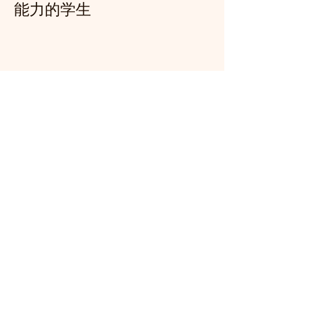
能力的学生
🎯 课程目标
通过系统教学 + 专业辅导 +
实战演练，
帮助学生全面提升学术实力
与考试表现，
迈向理想学府，开启更广阔
未来！