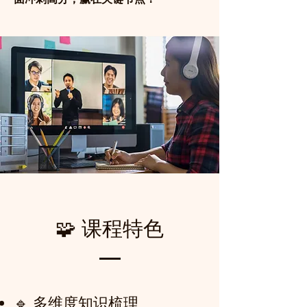
🧩 课程特色
🔹 多维度知识梳理