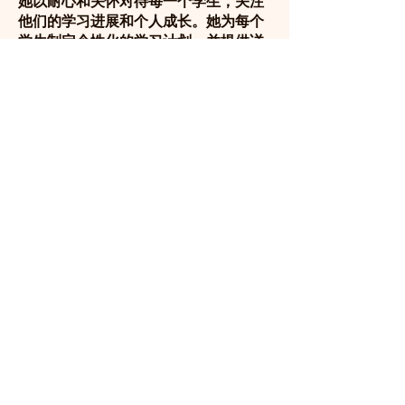
她以耐心和关怀对待每一个学生，关注
他们的学习进展和个人成长。她为每个
学生制定个性化的学习计划，并提供详
细的反馈和建议，帮助他们克服学习中
的困难和挑战。她的鼓励和支持使学生
在高等数学的学习中感受到信心和动
力，进而取得了优异的成绩。
在她的引领下，许多学生在数学领域取
得了显著的成就，有的继续深造，有的
进入了数学相关的职业领域。她的教学
不仅提升了学生的学术水平，也培养了
他们对数学的热爱和探索精神。葛老师
的专业能力和教育热情使她成为了高等
数学教学领域的杰出代表，她的工作为
学生的学术发展和职业成功奠定了坚实
的基础。
咨询电话