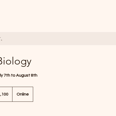
訂。
Biology
ly 7th to August 8th
,100
Online