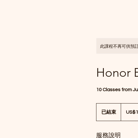
此課程不再可供預
Honor 
10 Classes from Ju
1,100
美
已結束
已
US$1
元
結
束
服務說明