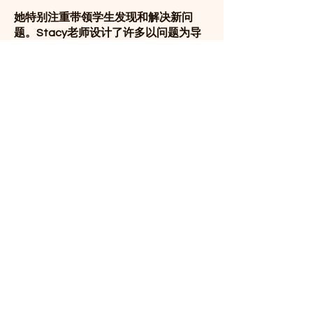
她特别注重带领学生发现和解决新问
题。Stacy老师设计了许多以问题为导
向的活动，鼓励学生在实际操作中识别
和分析问题。这些活动不仅提升了学生
的批判性思维和解决问题的能力，还激
发了他们的创造力和好奇心。她提供了
支持性反馈和指导，帮助学生在解决问
题的过程中积累经验和信心。
Contact Number
+1 ‪(609)
631-5883
Email
info@wulausa.org